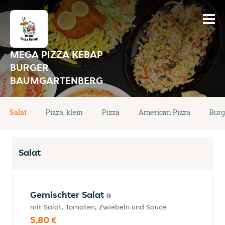
MEGA PIZZA KEBAP
BURGER
BAUMGARTENBERG
Salat
Pizza, klein
Pizza
American Pizza
Burg
Salat
Gemischter Salat
mit Salat, Tomaten, Zwiebeln und Sauce
5,80 €