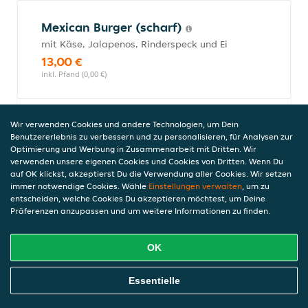
Mexican Burger (scharf)
mit Käse, Jalapenos, Rinderspeck und Ei
13,00 €
inkl. Pfand (0,00 €)
Wir verwenden Cookies und andere Technologien, um Dein
Spezial Burger (scharf)
Benutzererlebnis zu verbessern und zu personalisieren, für Analysen zur
mit Käse, Jalapenos und Tabasco
Optimierung und Werbung in Zusammenarbeit mit Dritten. Wir
verwenden unsere eigenen Cookies und Cookies von Dritten. Wenn Du
13,00 €
auf OK klickst, akzeptierst Du die Verwendung aller Cookies. Wir setzen
inkl. Pfand (0,00 €)
immer notwendige Cookies. Wähle
Einstellungen verwalten
, um zu
entscheiden, welche Cookies Du akzeptieren möchtest, um Deine
Präferenzen anzupassen und um weitere Informationen zu finden.
Cheeseburger
OK
mit Käse und Essiggurken
12,50 €
Online Essen Bestellen
Essentielle
inkl. Pfand (0,00 €)